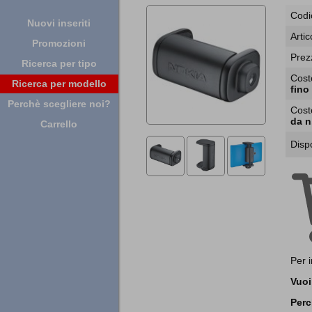
Codi
Nuovi inseriti
Artic
Promozioni
Prez
Ricerca per tipo
Cost
Ricerca per modello
fino
Perchè scegliere noi?
Cost
da n
Carrello
Dispo
Per 
Vuoi
Perc