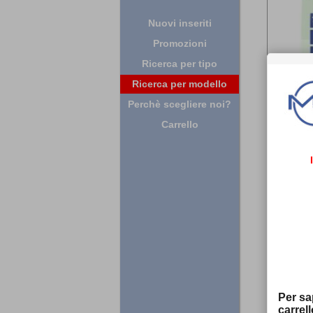
Nuovi inseriti
Promozioni
Ricerca per tipo
Ricerca per modello
Perchè scegliere noi?
Carrello
Per sap
carrel