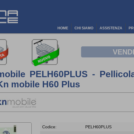
HOME
CHI SIAMO
ASSISTENZA
PR
VEND
obile PELH60PLUS - Pellicola 
Kn mobile H60 Plus
Codice:
PELH60PLUS