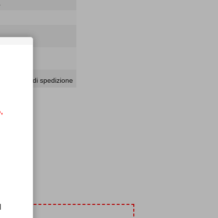
a
. in caso di spedizione
,
t
i!
l
amici