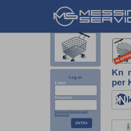
Kn m
Log-in
per 
E-Mail:
Password:
Password dimenticata?
Registrati!
ENTRA