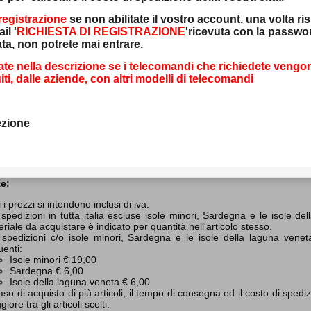
registrazione
se non abilitate il vostro account, una volta ri
il '
RICHIESTA DI REGISTRAZIONE
'ricevuta con la passwo
ta, non potrete mai entrare.
zione
cate nella descrizione se i telecomandi che richiedete vengo
iti, dalle aziende, con altri modelli di telecomandi
 protettiva singola per Kn mobile H60 Plus
ezione
delli compatibili
e:
i i prezzi si intendono inclusi di iva.
spedizioni in tutta italia escluse isole minori, Sardegna e le isole de
riale da acquistare è indicato per quantità nell'articolo stesso.
 spedizioni c/o isole minori, Sardegna e le isole della laguna veneta
enti:
Isole minori € 19,00
Sardegna € 6,00
Isole della laguna veneta € 6,00
aso di acquisto di più articoli, il tempo di consegna ed il costo di sped
iore tra gli articoli scelti.