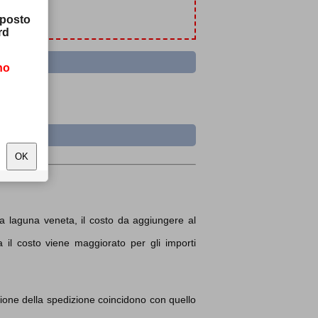
sposto
rd
no
lla laguna veneta, il costo da aggiungere al
 il costo viene maggiorato per gli importi
izione della spedizione coincidono con quello