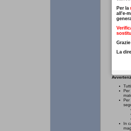
Per la
all'e-ma
genera
Descri
Verifi
sostitu
Pellicola
Grazie
La dir
N.1 mo
Avvertenz
Tutt
Per 
mate
Per
segu
In c
magg