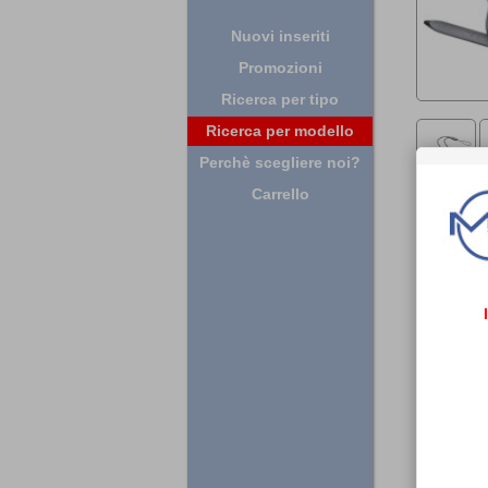
Nuovi inseriti
Promozioni
Ricerca per tipo
Ricerca per modello
Perchè scegliere noi?
Carrello