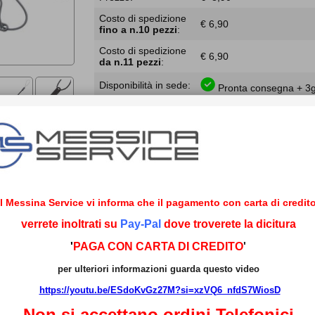
Costo di spedizione
€ 6,90
fino a n.10 pezzi
:
Costo di spedizione
€ 6,90
da n.11 pezzi
:
Disponibilità in sede:
Pronta consegna + 3gg
Il Messina Service vi informa che il pagamento con carta di credito
Per informazioni:
ricambi@servicemessina.i
verrete inoltrati su
Vuoi acquistarlo on-line?
Pay-Pal
dove troverete la dicitura
Registrati!
Perchè acquistare da noi?
Ecco
11 buoni motiv
'
PAGA CON CARTA DI CREDITO
'
per ulteriori informazioni guarda questo video
Fai conoscere questo prodotto ai tuoi 
https://youtu.be/ESdoKvGz27M?si=xzVQ6_nfdS7WiosD
Non si accettano ordini
Telefonici