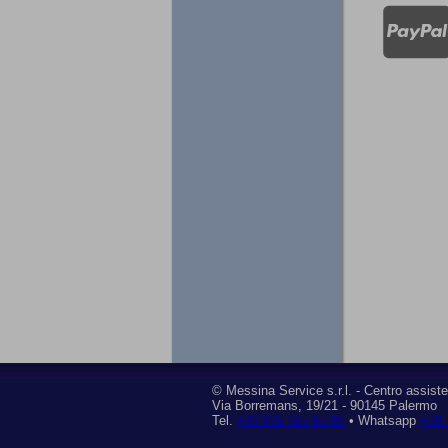
©
Messina Service s.r.l.
- Centro assiste
Via Borremans, 19/21
-
90145 Palermo
Tel.
+39 091 615 65 88
• Whatsapp
+39 