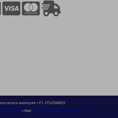
nza tecnica autorizzato • P.I. 07112540823
351 841 28 95
• Mail:
ricambi@messinaservicesrl.com