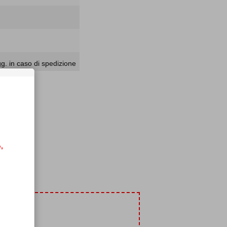
. in caso di spedizione
,
t
i!
amici