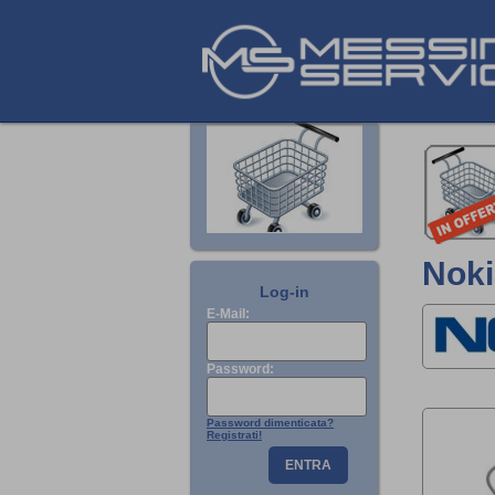
Noki
Log-in
E-Mail:
Password:
Password dimenticata?
Registrati!
ENTRA