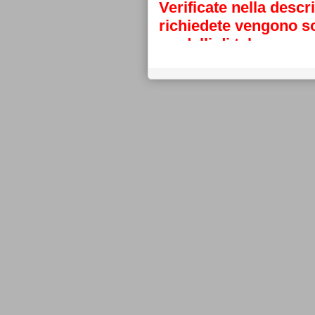
Verificate nella descr
richiedete vengono sos
modelli di telecoman
Grazie
La direzione