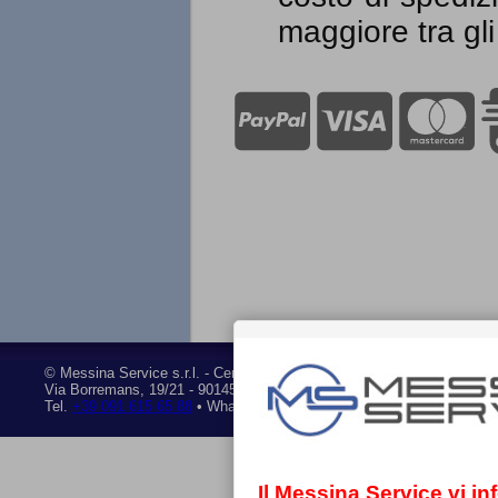
maggiore tra gli 
©
Messina Service s.r.l.
- Centro assistenza tecnica autorizzato • P.I
Via Borremans, 19/21
-
90145 Palermo
Tel.
+39 091 615 65 88
• Whatsapp
+39 351 841 28 95
• Mail:
ricambi
Il Messina Service vi i