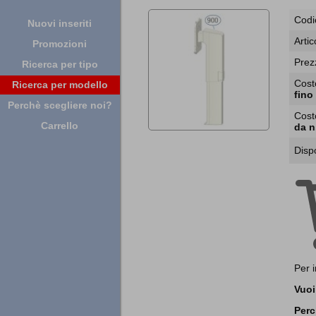
Codi
Nuovi inseriti
Artic
Promozioni
Prez
Ricerca per tipo
Cost
Ricerca per modello
fino
Perchè scegliere noi?
Cost
Carrello
da n
Dispo
Per 
Vuoi
Perc