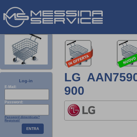
LG AAN7590
Log-in
900
E-Mail:
Password:
Password dimenticata?
Registrati!
ENTRA