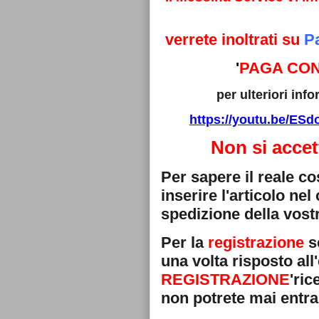
verrete inoltrati su
P
'
PAGA CON
per ulteriori in
https://youtu.be/E
Non si accet
Per sapere il reale c
inserire l'articolo ne
spedizione della vostr
Per la
registrazione
se
una volta risposto all'
REGISTRAZIONE
'ri
non potrete mai entra