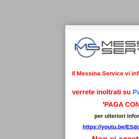
Il Messina Service vi i
verrete inoltrati su
P
'
PAGA CON
per ulteriori in
https://youtu.be/E