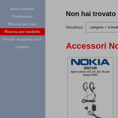
Nuovi inseriti
Non hai trovato
Promozioni
Ricerca per tipo
Visualizza:
Ricerca per modello
Perchè scegliere noi?
Accessori No
Carrello
0267149
Sport stereo HS-29, AD-45 per
Nokia 5500