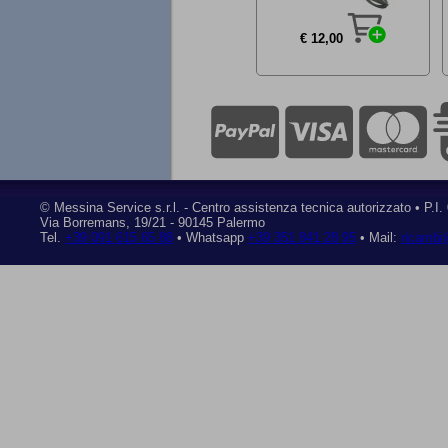
€ 12,00
©
Messina Service s.r.l.
- Centro assistenza tecnica autorizzato • P.I
Via Borremans, 19/21
-
90145 Palermo
Tel.
+39 091 615 65 88
• Whatsapp
+39 351 841 28 95
• Mail:
ricambi