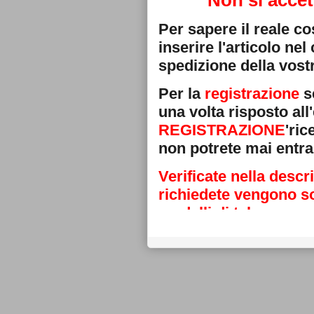
Non si accet
Per sapere il reale c
inserire l'articolo ne
spedizione della vostr
Per la
registrazione
se
una volta risposto all'
REGISTRAZIONE
'ri
non potrete mai entra
Verificate nella descr
richiedete vengono sos
modelli di telecoman
Grazie
La direzione