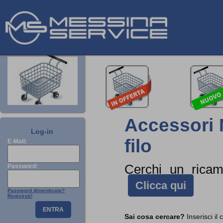
Accessori N
Log-in
filo
E-Mail:
Cerchi un rica
Password:
Clicca qui
Password dimenticata?
Registrati!
ENTRA
Sai cosa cercare?
Inserisci il