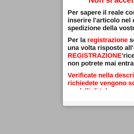
Non si accet
Per sapere il reale c
inserire l'articolo ne
spedizione della vostr
Per la
registrazione
se
una volta risposto all'
REGISTRAZIONE
'ri
non potrete mai entra
Verificate nella descr
richiedete vengono sos
modelli di telecoman
Grazie
La direzione