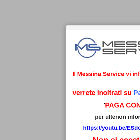
Il Messina Service vi i
verrete inoltrati su
P
'
PAGA CON
per ulteriori in
https://youtu.be/E