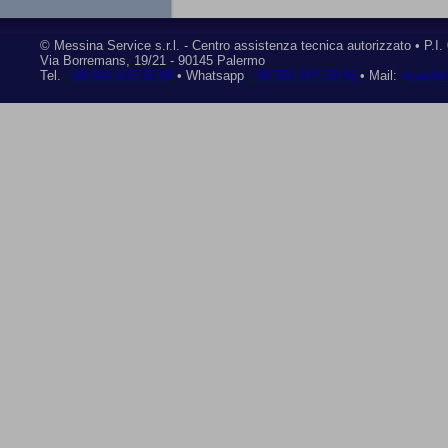
©
Messina Service s.r.l.
- Centro assistenza tecnica autorizzato • P.I
Via Borremans, 19/21
-
90145 Palermo
Tel.
+39 091 615 65 88
• Whatsapp
+39 351 841 28 95
• Mail:
ricambi