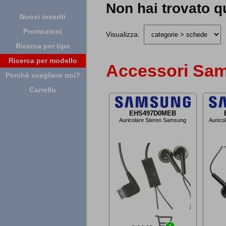
Non hai trovato q
Nuovi inseriti
Promozioni
Visualizza:
Ricerca per tipo
Ricerca per modello
Accessori Sam
Perchè scegliere noi?
Carrello
EHS497D0MEB
Auricolare Stereo Samsung
Auricol