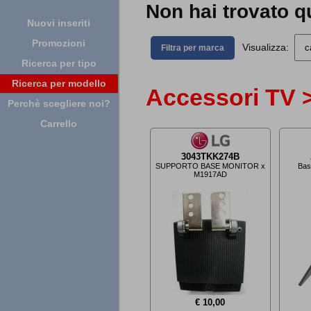
Non hai trovato q
Nuovi inseriti
Promozioni
Visualizza:
Filtra per marca
Ricerca per tipo
Ricerca per modello
Accessori TV >
Perchè scegliere noi?
Carrello
3043TKK274B
SUPPORTO BASE MONITOR x
Bas
M1917AD
€ 10,00