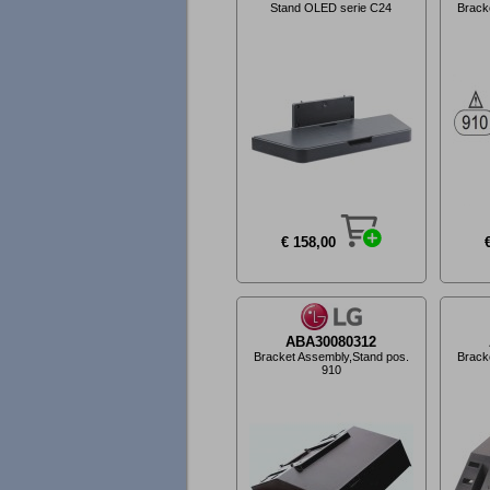
Stand OLED serie C24
Brack
€ 158,00
ABA30080312
Bracket Assembly,Stand pos.
Brack
910