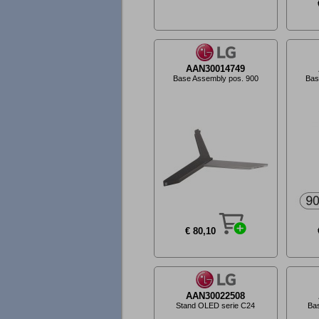
AAN30014749
Base Assembly pos. 900
Bas
€ 80,10
AAN30022508
Stand OLED serie C24
Bas