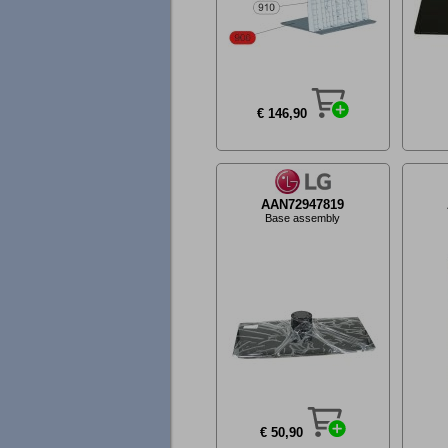
€ 146,90
AAN72947819
Base assembly
€ 50,90