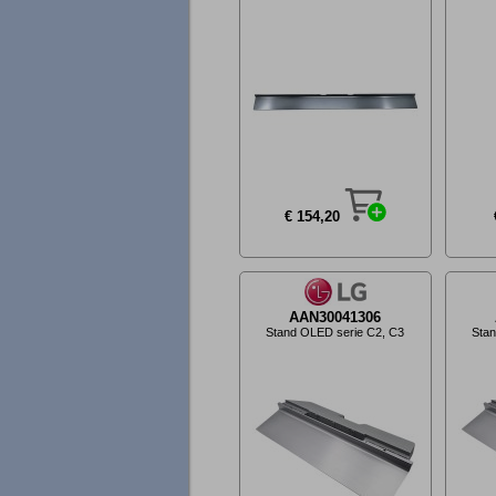
€ 154,20
AAN30041306
Stand OLED serie C2, C3
Sta