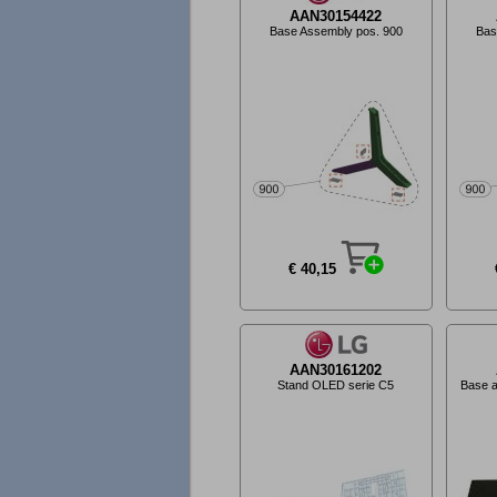
AAN30154422
Base Assembly pos. 900
Bas
€ 40,15
AAN30161202
Stand OLED serie C5
Base 