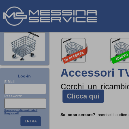
Accessori TV 
Log-in
E-Mail:
Cerchi un ricamb
Clicca qui
Password:
Password dimenticata?
Registrati!
Sai cosa cercare?
Inserisci il codice
ENTRA