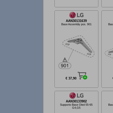
AAN30131639
Base Assembly pos. 901
Bas
€ 37,90
AAN30133902
Supporto Base Oled 55-65
Bas
G4,G5