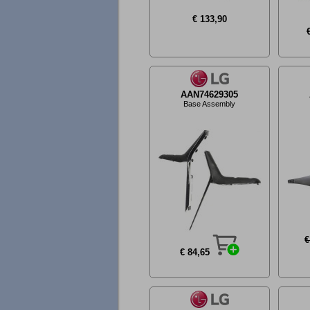
€ 133,90
AAN74629305
Base Assembly
€
€ 84,65