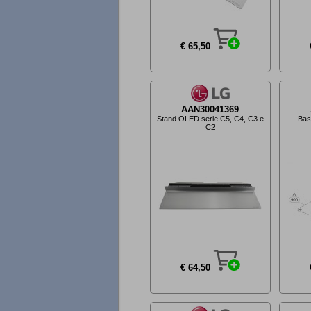
€ 65,50
AAN30041369
Stand OLED serie C5, C4, C3 e
Bas
C2
€ 64,50