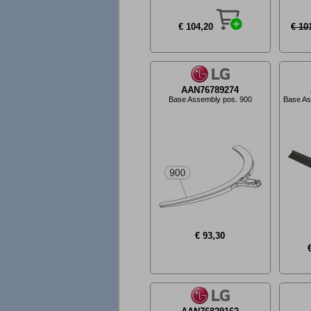
€ 104,20
€ 10
AAN76789274
Base Assembly pos. 900
Base As
€ 93,30