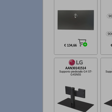
€ 134,66
AAN30141514
Supporto piedistallo G4 ST-
Suppo
G4SN55