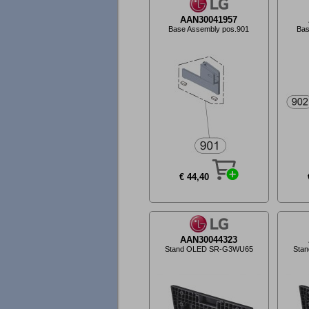
AAN30041957
Base Assembly pos.901
Bas
€ 44,40
AAN30044323
Stand OLED SR-G3WU65
Sta