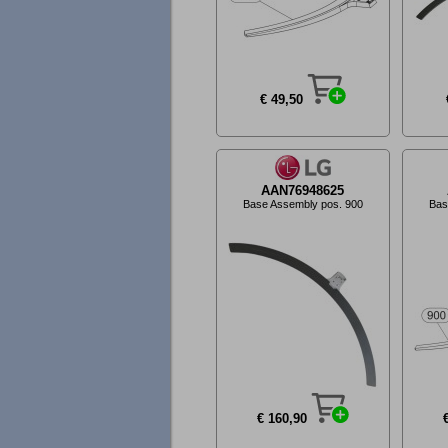
€ 49,50
AAN76948625
Base Assembly pos. 900
Bas
€ 160,90