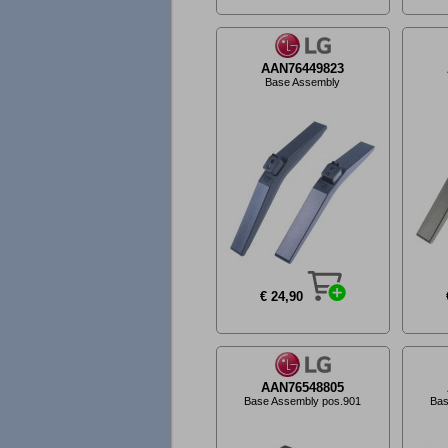
AAN76449823
Base Assembly
€ 24,90
AAN76548805
Base Assembly pos.901
Bas