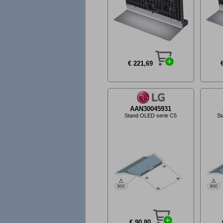
€ 221,69
AAN30045931
Stand OLED serie C5
St
€ 90,80