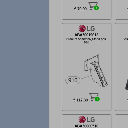
€ 70,90
ABA30019612
Bracket Assembly,Stand pos.
Bas
910
€ 117,30
ABA30066510