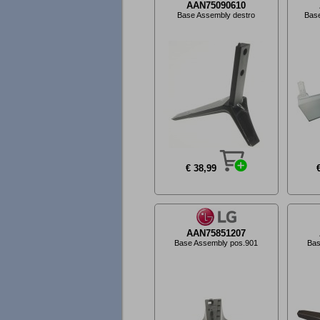
AAN75090610
Base Assembly destro
Bas
€ 38,99
AAN75851207
Base Assembly pos.901
Bas