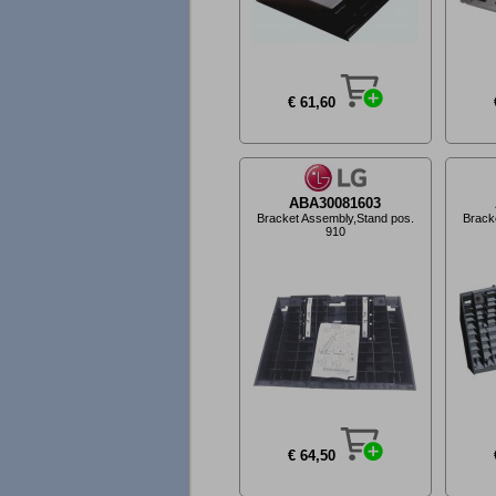
€ 61,60
ABA30081603
Bracket Assembly,Stand pos.
Brack
910
€ 64,50