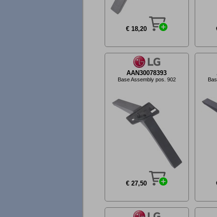
€ 18,20
AAN30078393
Base Assembly pos. 902
Bas
€ 27,50