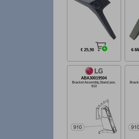
€ 25,90
€ 55
ABA30019504
Bracket Assembly,Stand pos.
Brack
910