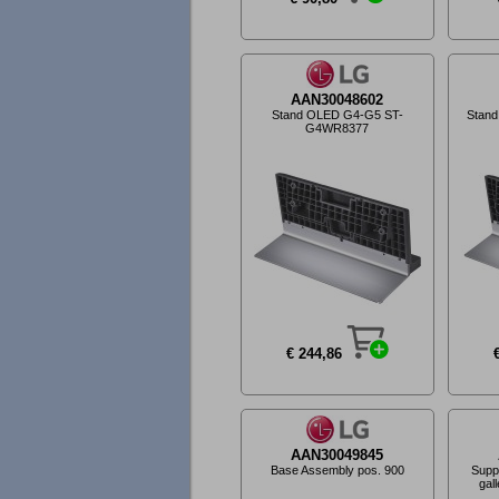
AAN30048602
Stand OLED G4-G5 ST-
Stan
G4WR8377
€ 244,86
AAN30049845
Base Assembly pos. 900
Supp
gal