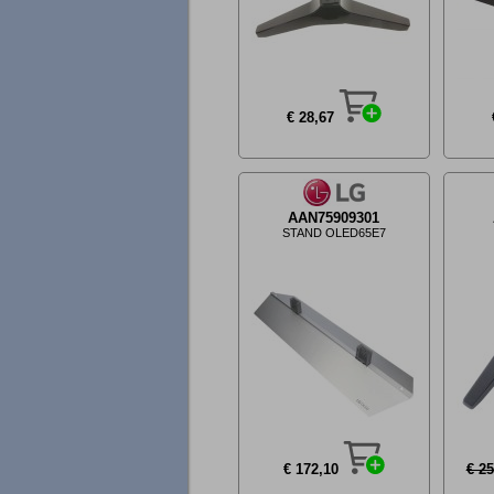
€ 28,67
AAN75909301
STAND OLED65E7
€ 172,10
€ 25