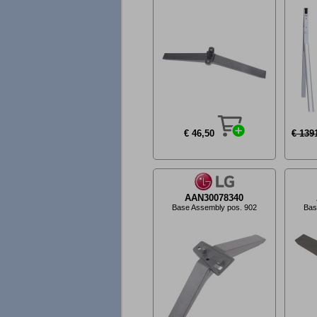
€ 46,50
€ 139
AAN30078340
Base Assembly pos. 902
Bas