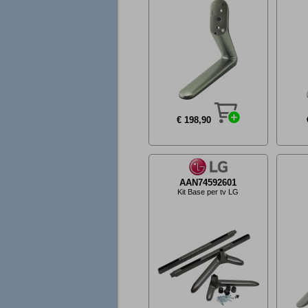
€ 198,90
AAN74592601
Kit Base per tv LG