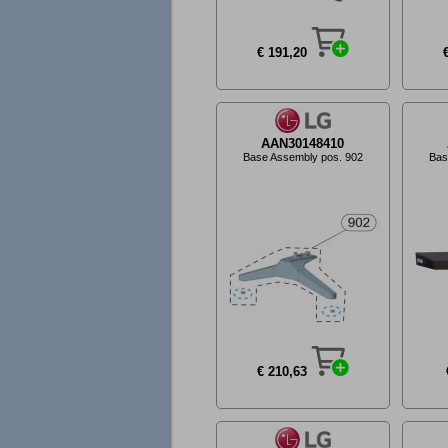
€ 191,20
AAN30148410
Base Assembly pos. 902
Bas
€ 210,63