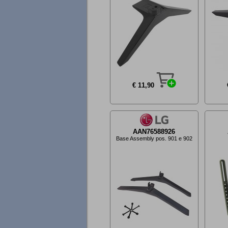
€ 11,90
AAN76588926
Base Assembly pos. 901 e 902