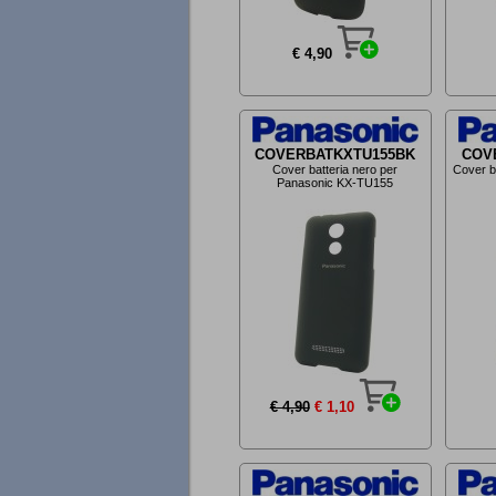
€ 4,90
COVERBATKXTU155BK
COV
Cover batteria nero per
Cover b
Panasonic KX-TU155
€ 4,90
€ 1,10