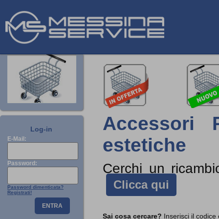
Accessori 
Log-in
estetiche
E-Mail:
Password:
Cerchi un ricamb
Clicca qui
Password dimenticata?
Registrati!
ENTRA
Sai cosa cercare?
Inserisci il codice