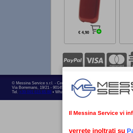
€ 4,90
©
Messina Service s.r.l.
- Centro assistenza tecnica autorizzato • P.I
Via Borremans, 19/21
-
90145 Palermo
Tel.
+39 091 615 65 88
• Whatsapp
+39 351 841 28 95
• Mail:
ricambi
Il Messina Service vi i
verrete inoltrati su
P