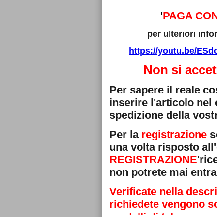
'
PAGA CON
per ulteriori in
https://youtu.be/E
Non si accet
Per sapere il reale c
inserire l'articolo ne
spedizione della vostr
Per la
registrazione
se
una volta risposto all'
REGISTRAZIONE
'ri
non potrete mai entra
Verificate nella descr
richiedete vengono sos
modelli di telecoman