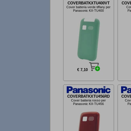
COVERBATKXTU400VT
COV
Cover batteria verde tiffany per
Cov
Panasonic KX-TU400
P
€ 7,10
COVERBATKXTU456RD
COV
Cover batteria rosso per
Cove
Panasonic KX-TU456
P