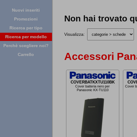
Nuovi inseriti
Non hai trovato q
Promozioni
Ricerca per tipo
Visualizza:
Ricerca per modello
Perchè scegliere noi?
Accessori Pana
Carrello
COVERBATKXTU110BK
COV
Cover batteria nero per
Cover b
Panasonic KX-TU110