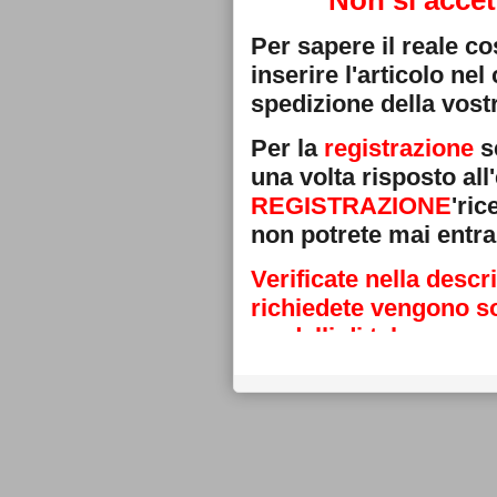
Non si accet
Per sapere il reale c
inserire l'articolo ne
spedizione della vostr
Per la
registrazione
se
una volta risposto all'
REGISTRAZIONE
'ri
non potrete mai entra
Verificate nella descr
richiedete vengono sos
modelli di telecoman
Grazie
La direzione