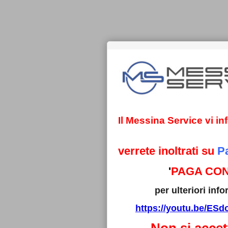
Il Messina Service vi i
verrete inoltrati su
P
'
PAGA CON
per ulteriori in
https://youtu.be/E