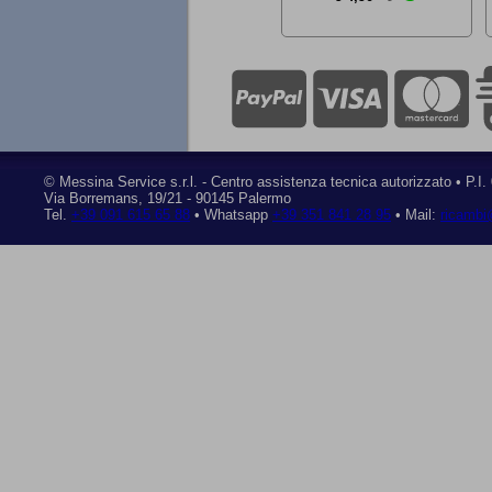
©
Messina Service s.r.l.
- Centro assistenza tecnica autorizzato • P.I
Via Borremans, 19/21
-
90145 Palermo
Tel.
+39 091 615 65 88
• Whatsapp
+39 351 841 28 95
• Mail:
ricambi