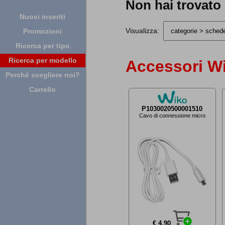
Non hai trovato
Nuovi inseriti
Visualizza:
Promozioni
Ricerca per tipo
Ricerca per modello
Accessori Wi
Perchè scegliere noi?
Carrello
P1030020500001510
Cavo di connessione micro
€ 4,90