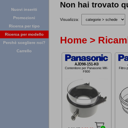
Non hai trovato q
Nuovi inseriti
Promozioni
Visualizza:
Ricerca per tipo
Ricerca per modello
Home > Ricamb
Perchè scegliere noi?
Carrello
AJD98-151-K0
Contenitore per Panasonic MK-
Filtro
F800