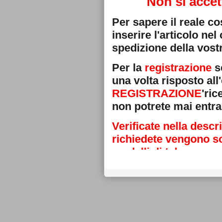
Non si accet
Per sapere il reale c
inserire l'articolo ne
spedizione della vostr
Per la
registrazione
se
una volta risposto all'
REGISTRAZIONE
'ri
non potrete mai entra
Verificate nella descr
richiedete vengono sos
modelli di telecoman
Grazie
La direzione