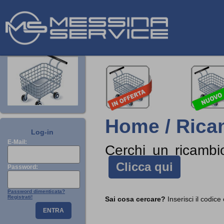
Home / Rica
Log-in
E-Mail:
Cerchi un ricamb
Clicca qui
Password:
Password dimenticata?
Registrati!
Sai cosa cercare?
Inserisci il codice
ENTRA