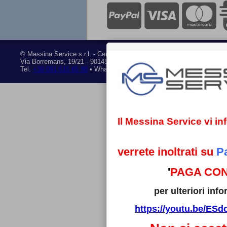
©
Messina Service s.r.l.
- Centro assistenza tecnica autorizzato • P.I
Via Borremans, 19/21
-
90145 Palermo
Tel.
+39 091 615 65 88
• Whatsapp
+39 351 841 28 95
• Mail:
ricambi
Il Messina Service vi i
verrete inoltrati su
P
'
PAGA CON
per ulteriori in
https://youtu.be/E