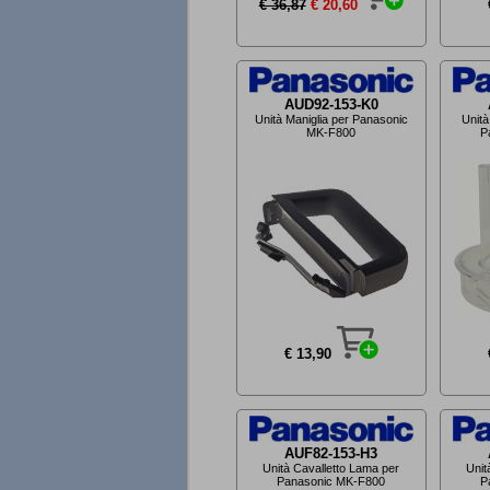
€ 36,87
€ 20,60
AUD92-153-K0
Unità Maniglia per Panasonic
Unità
MK-F800
P
€ 13,90
AUF82-153-H3
Unità Cavalletto Lama per
Unit
Panasonic MK-F800
P