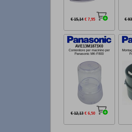
€ 15,14
€ 7,95
€ 93
AVE13M1873X0
Contenitore per macinino per
Montag
Panasonic MK-F800
P
€ 12,13
€ 6,50