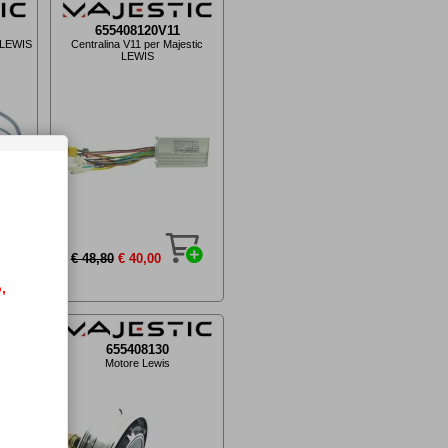
655408120V11
c LEWIS
Centralina V11 per Majestic
LEWIS
€ 48,80
€ 40,00
,
655408130
stic
Motore Lewis