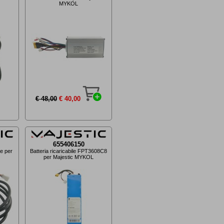
MYKOL
€ 48,00
€ 40,00
655406150
e per
Batteria ricaricabile FPT3608C8
per Majestic MYKOL