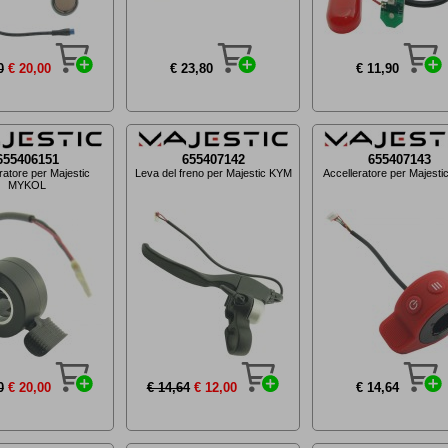
0
€ 20,00
€ 23,80
€ 11,90
655406151
655407142
655407143
ratore per Majestic
Leva del freno per Majestic KYM
Accelleratore per Majest
MYKOL
0
€ 20,00
€ 14,64
€ 12,00
€ 14,64