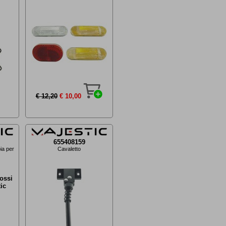
€ 12,20
€ 10,00
655408159
ia per
Cavaletto