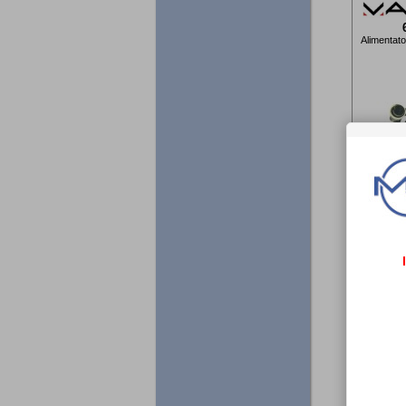
Alimentato
€ 
65
Centrali