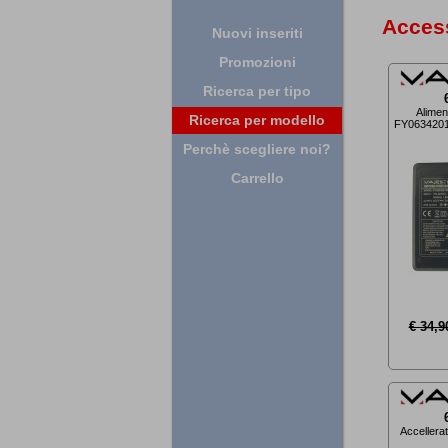
Access
Nuovi inseriti
Promozioni
Ricerca per tipo
Alimen
Ricerca per modello
FY06342015
Perchè scegliere noi?
Carrello
€ 34,9
Accellera