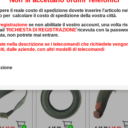
ere il reale costo di spedizione dovete inserire l'articolo ne
lo per calcolare
il costo di spedizione della vostra città.
registrazione
se non abilitate il vostro account, una volta ri
il '
RICHIESTA DI REGISTRAZIONE
'ricevuta con la passwo
ta, non potrete mai entrare.
0
€ 40,00
€ 42,70
€ 35,00
€ 30,50
€ 25,00
cate nella descrizione se i telecomandi che richiedete vengo
iti, dalle aziende, con altri modelli di telecomandi
655408135
655408136
655408137
ezione
amera D'aria
Copertone 10x2.50
Parafango posteriore 
Majestic LEWIS