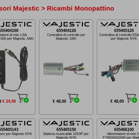
ori Majestic > Ricambi Monopattino
655404100
655404120
655405120
tatore di rete 1,8A
Centralina di controllo per
Centralina di controllo E
00 per Majestic JAKI
Majestic JAKI
per Majestic NYK
0
€ 24,90
€ 48,00
€ 48,00
655405143
655405150
655406100
tore per Majestic NYK
Batteria ricaricabile 10S3P per
Alimentatore di rete 
Majestic NYK
FY0634201500 per Maje