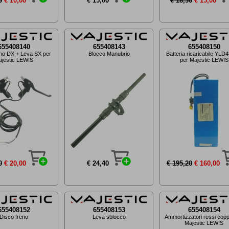
0
€ 10,00
€ 15,00
€ 18,30
€ 15,00
655408140
655408143
655408150
no DX + Leva SX per
Blocco Manubrio
Batteria ricaricabile YL
jestic LEWIS
per Majestic LEWIS
0
€ 20,00
€ 24,40
€ 195,20
€ 160,00
655408152
655408153
655408154
Disco freno
Leva sblocco
Ammortizzatori rossi copp
Majestic LEWIS