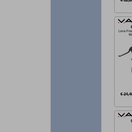
€ 12,2
Leva Fre
Ma
€ 24,4