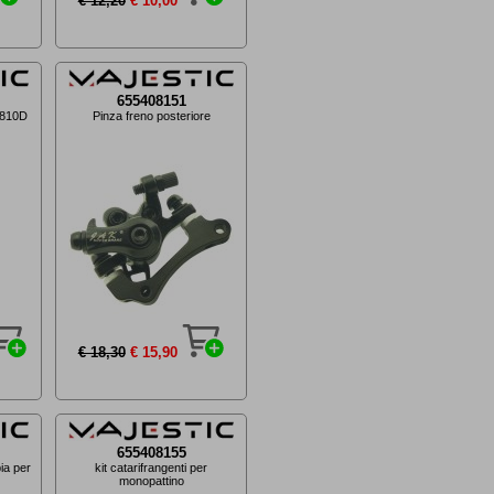
€ 12,20
€ 10,00
655408151
D4810D
Pinza freno posteriore
€ 18,30
€ 15,90
655408155
ia per
kit catarifrangenti per
monopattino