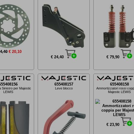
24,40
€ 20,10
€ 24,40
€ 79,90
655408156
655408157
655408158
a Sinistro per Majestic
Leve blocco
Ammortizzatori rossi copp
LEWIS
Majestic LEWIS
€ 23,90