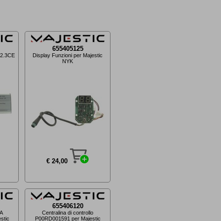
655405125
SA2.3CE
Display Funzioni per Majestic
NYK
€ 24,00
655406120
2A
Centralina di controllo
stic
P00RD001591 per Majestic