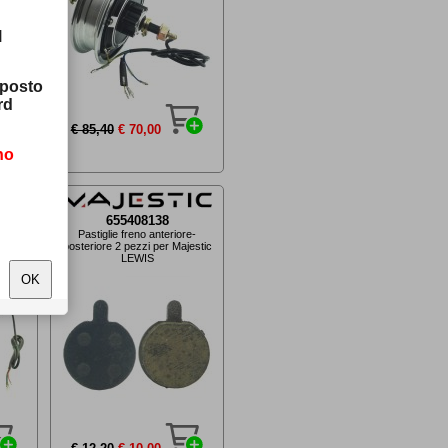
l
sposto
rd
€ 85,40
€ 70,00
no
655408138
per
Pastiglie freno anteriore-
posteriore 2 pezzi per Majestic
LEWIS