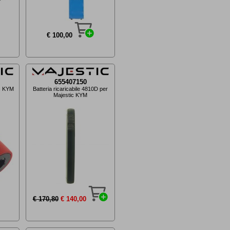
€ 100,00
655407150
ic KYM
Batteria ricaricabile 4810D per
Majestic KYM
€ 170,80
€ 140,00