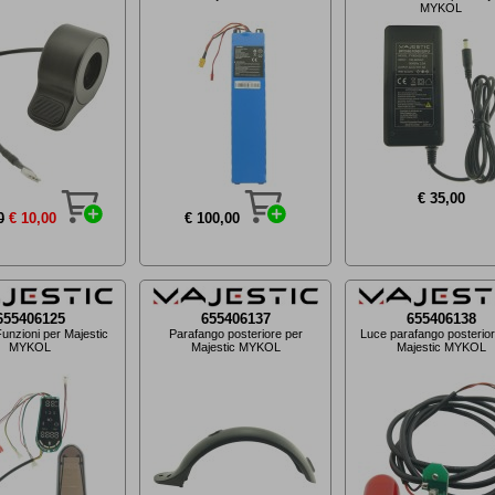
MYKOL
€ 35,00
0
€ 10,00
€ 100,00
655406125
655406137
655406138
Funzioni per Majestic
Parafango posteriore per
Luce parafango posterior
MYKOL
Majestic MYKOL
Majestic MYKOL