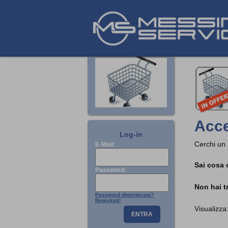
Acce
Log-in
Cerchi un
E-Mail:
Sai cosa 
Password:
Non hai t
Password dimenticata?
Registrati!
Visualizz
ENTRA