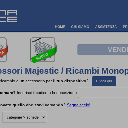
HOME
CHI SIAMO
ASSISTENZA
PR
VEND
ssori Majestic / Ricambi Monop
 ricambio o un accessorio per
il tuo dispositivo
?
Clicca qui
cercare?
Inserisci il codice o la descrizione
rovato quello che stavi cercando?
Segnalacelo!
a: