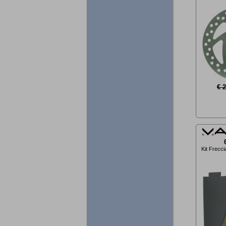
€ 
Kit Frecci