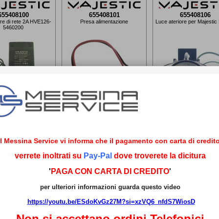
655408100
655408101
655408106
re di rete 2A HVE126-
Presa alimentazione
Luce ateriore per Majesti
5460200
40,00
€ 12,90
€ 18,30
€ 15,00
Il Messina Service vi informa che il pagamento con carta di credito
verrete inoltrati su
Pay-Pal
dove troverete la dicitura
'
PAGA CON CARTA DI CREDITO
'
5408120V27
655408125
655408126
na V27 per Majestic
Display FunzioniI+Acceleratore
Blocco chiave per Maje
LEWIS
per Majestic LEWIS
LEWIS
per ulteriori informazioni guarda questo video
https://youtu.be/ESdoKvGz27M?si=xzVQ6_nfdS7WiosD
Non si accettano ordini
Telefonici