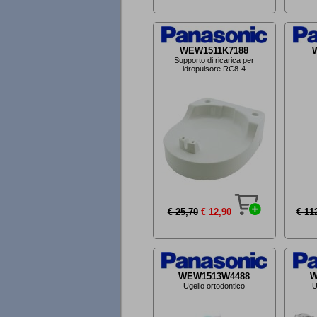
WEW1511K7188
Supporto di ricarica per
idropulsore RC8-4
€ 25,70
€ 12,90
€ 11
WEW1513W4488
W
Ugello ortodontico
U