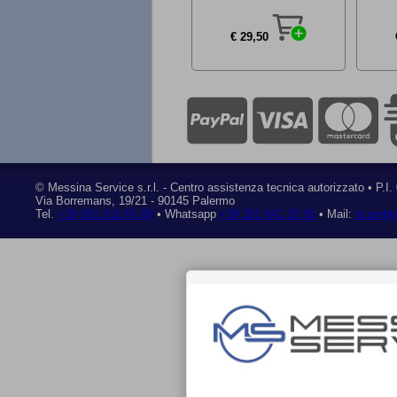
€ 29,50
©
Messina Service s.r.l.
- Centro assistenza tecnica autorizzato • P.I
Via Borremans, 19/21
-
90145 Palermo
Tel.
+39 091 615 65 88
• Whatsapp
+39 351 841 28 95
• Mail:
ricambi