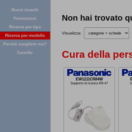
Nuovi inseriti
Non hai trovato q
Promozioni
Ricerca per tipo
Visualizza:
Ricerca per modello
Perchè scegliere noi?
Cura della per
Carrello
EW1211CR84W
Supporto di ricarica R8-47
U