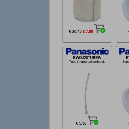
€ 20,45
€ 7,90
EWDJ26TUBEW
E
Tubo interno del serbatoio
Supp
€ 5,90