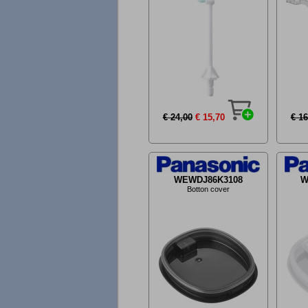
€ 24,00
€ 15,70
€ 16
WEWDJ86K3108
W
Botton cover