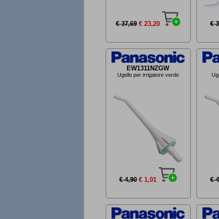
€ 37,69
€ 23,20
€ 3
EW1311NZGW
Ugello per irrigatore verde
Uge
€ 4,90
€ 1,01
€ 4