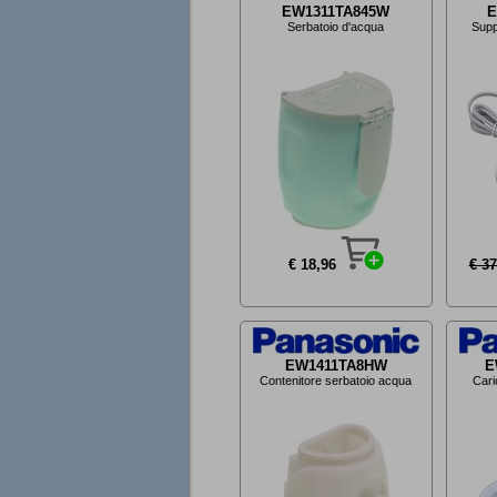
EW1311TA845W
E
Serbatoio d'acqua
Supp
€ 18,96
€ 37
EW1411TA8HW
E
Contenitore serbatoio acqua
Cari