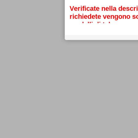
Verificate nella descr
richiedete vengono sos
modelli di telecoman
Grazie
La direzione