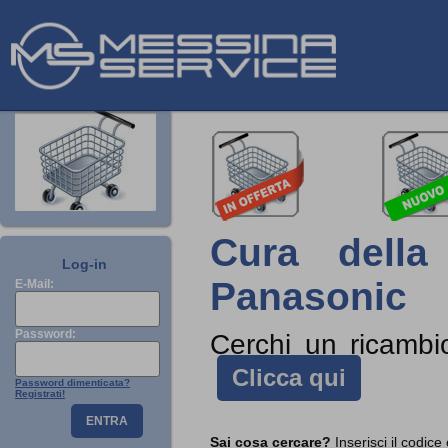
Cura della
Log-in
Panasonic
E-Mail:
Password:
Cerchi un ricamb
Clicca qui
Password dimenticata?
Registrati!
ENTRA
Sai cosa cercare?
Inserisci il codice