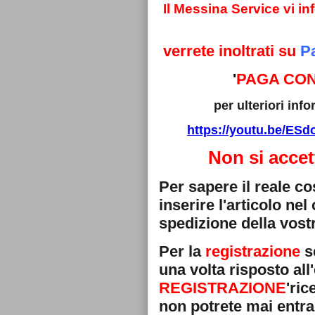
Il Messina Service vi i
verrete inoltrati su
P
'
PAGA CON
per ulteriori in
https://youtu.be/E
Non si accet
Per sapere il reale c
inserire l'articolo ne
spedizione della vostr
Per la
registrazione
se
una volta risposto all'
REGISTRAZIONE
'ri
non potrete mai entra