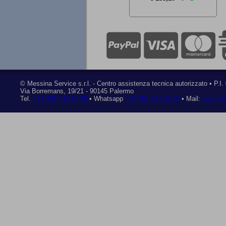
©
Messina Service s.r.l.
- Centro assistenza tecnica autorizzato • P.I
Via Borremans, 19/21
-
90145 Palermo
Tel.
+39 091 615 65 88
• Whatsapp
+39 351 841 28 95
• Mail:
ricambi