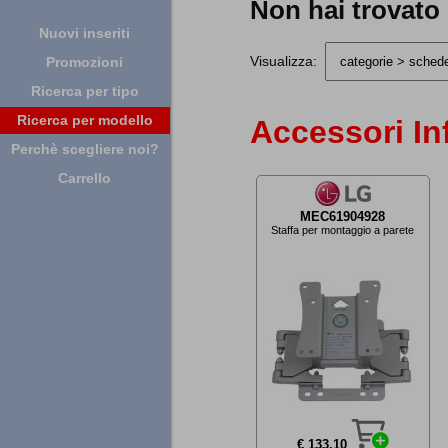
Non hai trovato
Nuovi inseriti
Visualizza:
Promozioni
Ricerca per tipo
Ricerca per modello
Accessori In
Perchè scegliere noi?
Carrello
MEC61904928
Staffa per montaggio a parete
€ 133,10