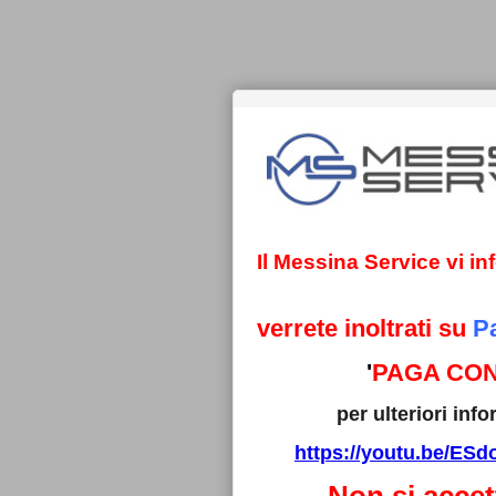
Il Messina Service vi i
verrete inoltrati su
P
'
PAGA CON
per ulteriori in
https://youtu.be/E