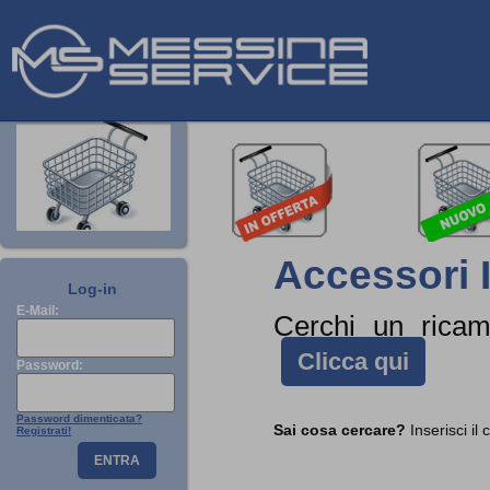
Accessori I
Log-in
E-Mail:
Cerchi un rica
Clicca qui
Password:
Password dimenticata?
Sai cosa cercare?
Inserisci il
Registrati!
ENTRA