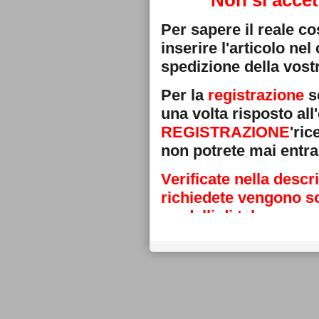
Non si accet
Per sapere il reale c
inserire l'articolo ne
spedizione della vostr
Per la
registrazione
se
una volta risposto all'
REGISTRAZIONE
'ri
non potrete mai entra
Verificate nella descr
richiedete vengono sos
modelli di telecoman
Grazie
La direzione