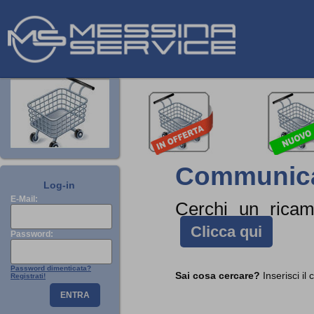
Communicat
Log-in
E-Mail:
Cerchi un rica
Clicca qui
Password:
Password dimenticata?
Sai cosa cercare?
Inserisci il
Registrati!
ENTRA