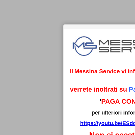
Il Messina Service vi i
verrete inoltrati su
P
'
PAGA CON
per ulteriori in
https://youtu.be/E