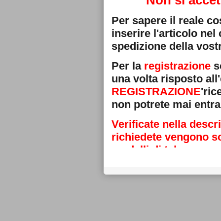
Non si accet
Per sapere il reale c
inserire l'articolo ne
spedizione della vostr
Per la
registrazione
se
una volta risposto all'
REGISTRAZIONE
'ri
non potrete mai entra
Verificate nella descr
richiedete vengono sos
modelli di telecoman
Grazie
La direzione