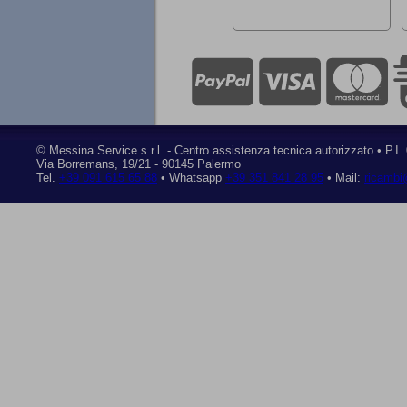
©
Messina Service s.r.l.
- Centro assistenza tecnica autorizzato • P.I
Via Borremans, 19/21
-
90145 Palermo
Tel.
+39 091 615 65 88
• Whatsapp
+39 351 841 28 95
• Mail:
ricambi