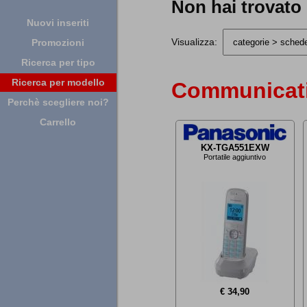
Non hai trovato
Nuovi inseriti
Visualizza:
Promozioni
Ricerca per tipo
Ricerca per modello
Communicati
Perchè scegliere noi?
Carrello
KX-TGA551EXW
Portatile aggiuntivo
€ 34,90