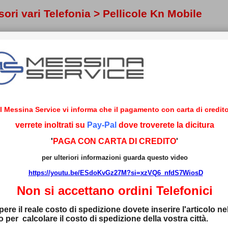
ori vari Telefonia > Pellicole Kn Mobile
PELH02
PELH04
PELH05
rotettiva singola per Kn
Pellicola protettiva singola per Kn
Pellicola protettiva singola
mobile H02
mobile H04 per Kn mobile H04
mobile H5
Il Messina Service vi informa che il pagamento con carta di credito
verrete inoltrati su
Pay-Pal
dove troverete la dicitura
'
PAGA CON CARTA DI CREDITO
'
per ulteriori informazioni guarda questo video
 2,90
€ 2,90
€ 2,90
https://youtu.be/ESdoKvGz27M?si=xzVQ6_nfdS7WiosD
Non si accettano ordini
Telefonici
ere il reale costo di spedizione dovete inserire l'articolo ne
ELH60PLUS
PELM5
PELQTA01
lo per calcolare
il costo di spedizione della vostra città.
rotettiva singola per Kn
Pellicola protettiva singola per Kn
Pellicola protettiva singola