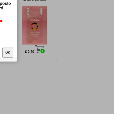
mobile A04 e A04N
sposto
rd
no
€ 2,90