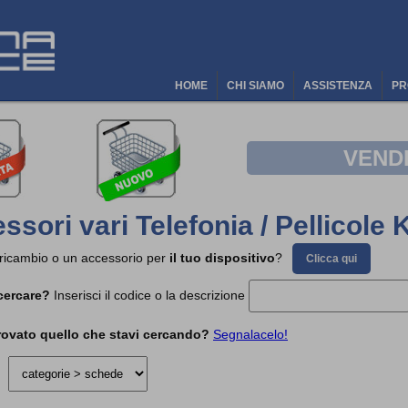
HOME
CHI SIAMO
ASSISTENZA
PR
VEND
ssori vari Telefonia / Pellicole 
 ricambio o un accessorio per
il tuo dispositivo
?
Clicca qui
cercare?
Inserisci il codice o la descrizione
rovato quello che stavi cercando?
Segnalacelo!
a: