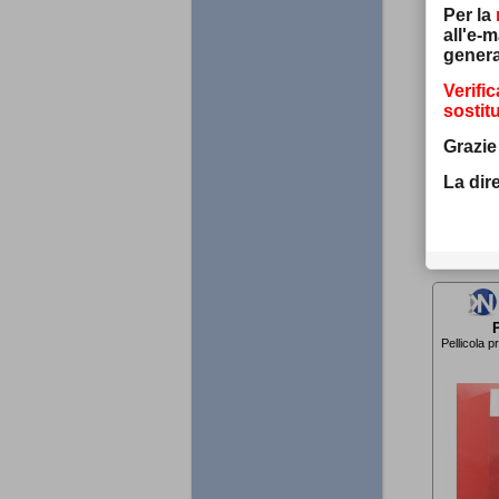
mo
Per la
all'e-ma
genera
Verifi
sostitu
Grazie
La dir
€
Pellicola p