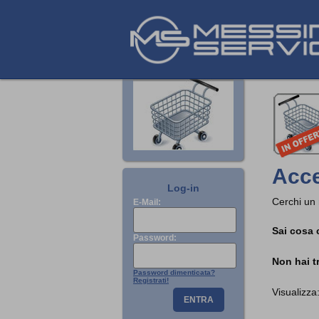
Acce
Log-in
Cerchi un
E-Mail:
Sai cosa 
Password:
Non hai t
Password dimenticata?
Registrati!
Visualizz
ENTRA