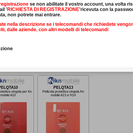
bile H60 Plus
mobile M5
mobile A01
registrazione
se non abilitate il vostro account, una volta ri
il '
RICHIESTA DI REGISTRAZIONE
'ricevuta con la passwo
ta, non potrete mai entrare.
cate nella descrizione se i telecomandi che richiedete vengo
iti, dalle aziende, con altri modelli di telecomandi
ezione
 2,90
€ 2,90
€ 2,90
PELQTA10
PELQTA13
rotettiva singola per Kn
Pellicola protettiva singola Kn
mobile A10
mobile A13 e H14