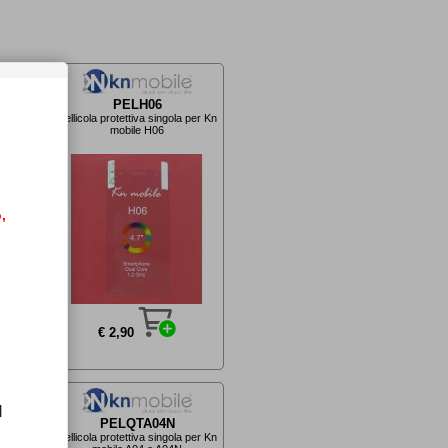
PELH06
 per Kn
Pellicola protettiva singola per Kn
mobile H06
,
€ 2,90
l
PELQTA04N
 per Kn
Pellicola protettiva singola per Kn