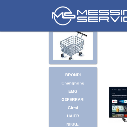
BRONDI
Changhong
EMG
G3FERRARI
Girmi
HAIER
NIKKEI